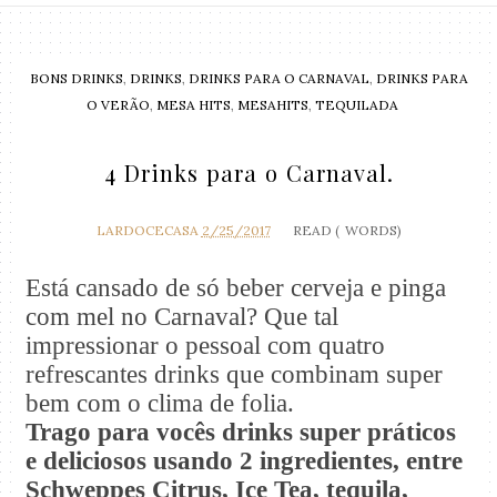
BONS DRINKS
,
DRINKS
,
DRINKS PARA O CARNAVAL
,
DRINKS PARA
O VERÃO
,
MESA HITS
,
MESAHITS
,
TEQUILADA
4 Drinks para o Carnaval.
LARDOCECASA
2/25/2017
READ (
WORDS)
Está cansado de só beber cerveja e pinga
com mel no Carnaval? Que tal
impressionar o pessoal com quatro
refrescantes drinks que combinam super
bem com o clima de folia.
Trago para vocês drinks super práticos
e deliciosos usando 2 ingredientes, entre
Schweppes Citrus, Ice Tea, tequila,