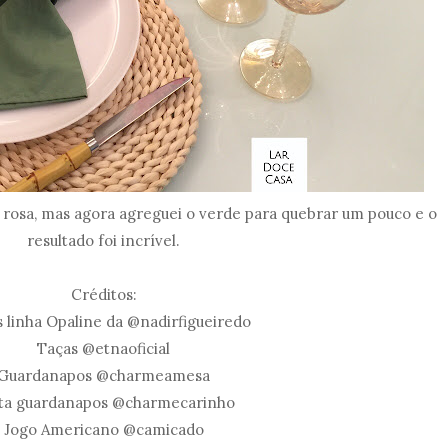
rosa, mas agora agreguei o verde para quebrar um pouco e o
resultado foi incrível.
Créditos:
s linha Opaline da @nadirfigueiredo
Taças @etnaoficial
Guardanapos @charmeamesa
ta guardanapos @charmecarinho
Jogo Americano @camicado