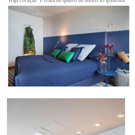
“Haja coração” é tema do quarto do Sofitel RJ Ipanema