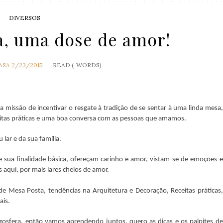
DIVERSOS
a, uma dose de amor!
ASA
2/23/2015
READ (
WORDS)
 a missão de
incentivar o
resgate à tradição de se sentar à uma linda mesa,
eitas práticas e uma boa conversa com as pessoas que amamos.
lar e da sua família.
 sua finalidade básica, ofereçam carinho e amor, vistam-se de emoções e
s aqui, por mais lares cheios de amor.
 de Mesa Posta, tendências na Arquitetura e Decoração, Receitas práticas,
ais.
sfera, então vamos aprendendo juntos, quero as dicas e os palpites de