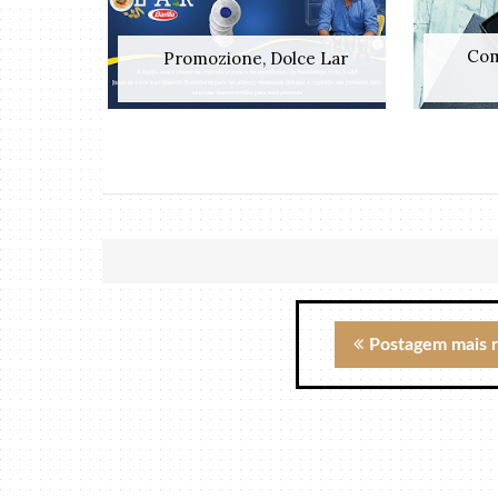
Com
Promozione, Dolce Lar
Postagem mais 