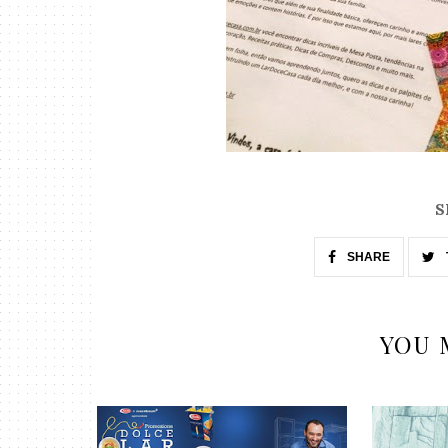
S
SHARE
YOU 