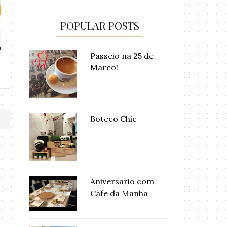
POPULAR POSTS
Pic Nic no Parque
Cama de P
Passeio na 25 de
Marco!
Boteco Chic
Aniversario com
Cafe da Manha